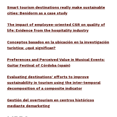
Smart tourism destinations really make sustainable
cities: Benidorm as a case study
The impact of employee-oriented CSR on quality of
life: Evidence from the hospitality industry
Conceptos basados en la ubicación en la investigación
turística: ¿qué significan?
Preferences and Perceived Value in Musical Events:
Guitar Festival of Córdoba (spain)
Evaluating destinations’ efforts to improve
sustainability in tourism using the inter-temporal
decomposition of a composite indicator
Gestión del overtourism en centros históricos
mediante demarketing