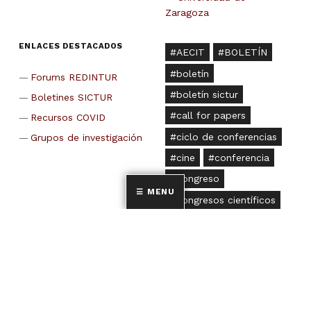
Zaragoza
ENLACES DESTACADOS
AECIT
BOLETÍN
boletín
Forums REDINTUR
boletín sictur
Boletines SICTUR
call for papers
Recursos COVID
ciclo de conferencias
Grupos de investigación
cine
conferencia
congreso
MENU
congresos científicos
doctorado
doctoral
encuentro
España
estudio
film tourism
fórum
gasto
Grupo de investigación