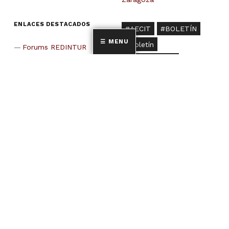
ENLACES DESTACADOS
AECIT
BOLETÍN
MENU
boletín
Forums REDINTUR
boletín sictur
Boletines SICTUR
call for papers
Recursos COVID
ciclo de conferencias
Grupos de investigación
cine
conferencia
congreso
congresos científicos
doctorado
doctoral
encuentro
España
estudio
film tourism
fórum
gasto
Grupo de investigación