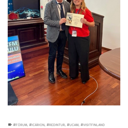
TAGGED AS:
FÓRUM
,
ICÁRION
,
REDINTUR
,
UCAM
,
VISITFINLAND