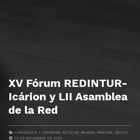
XV Fórum REDINTUR-
Icárion y LII Asamblea
de la Red
CATEGORIZED IN:
CONGRESOS Y JORNADAS
,
NOTICIAS PAGINAS PRINCIPAL (INICIO)
POSTED ON:
23 DE NOVIEMBRE DE 2025