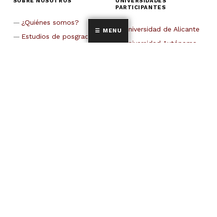
SOBRE NOSOTROS
UNIVERSIDADES
PARTICIPANTES
¿Quiénes somos?
Universidad de Alicante
MENU
Estudios de posgrado
Universidad Autónoma
Forums REDINTUR
de Barcelona
Proyectos
Universidad Antonio de
Nebrija
CETT-Universidad de
Barcelona
Universidad de Cádiz
Universidad Carlos III de
Madrid
Universidad Castilla La
Mancha
Universidad
Complutense de Madrid
Universidad de A Coruña