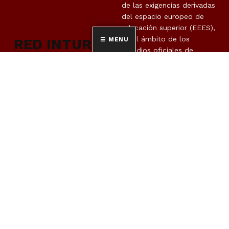
de las exigencias derivadas
del espacio europeo de
educación superior (EEES),
en el ámbito de los
RED INTUR
MENU
estudios oficiales de
posgrado en materia de
turismo, avanzando en la
cooperación en la
docencia, en la
investigación y en la
movilidad de estudiantes,
así como para colaborar
en la mejora continua de
la aplicación del EEES en
cada universidad.
SOBRE NOSOTROS
UNIVERSIDADES