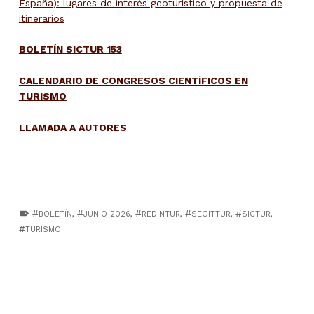
España): lugares de interés geoturístico y propuesta de
itinerarios
BOLETÍN SICTUR 153
CALENDARIO DE CONGRESOS CIENTÍFICOS EN
TURISMO
LLAMADA A AUTORES
TAGGED AS:
BOLETÍN
,
JUNIO 2026
,
REDINTUR
,
SEGITTUR
,
SICTUR
,
TURISMO
Skip back to main navigation