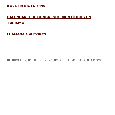
BOLETÍN SICTUR 149
CALENDARIO DE CONGRESOS CIENTÍFICOS EN
TURISMO
LLAMADA A AUTORES
TAGGED AS:
BOLETÍN
,
FEBRERO 2026
,
SEGITTUR
,
SICTUR
,
TURISMO
Skip back to main navigation