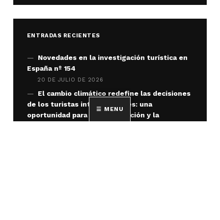
ENTRADAS RECIENTES
Novedades en la investigación turística en
España nº 154
20 DE JULIO DE 2026
El cambio climático redefine las decisiones
de los turistas internacionales: una
MENU
oportunidad para la investigación y la
adaptación del sector
10 DE JULIO DE 2026
Estudios Turísticos lanza una nueva
llamada a contribuciones para su número de
diciembre de 2027
9 DE JULIO DE 2026
Publicado el número 57 de Cuadernos de
Turismo, con nuevas aportaciones sobre
sostenibilidad, movilidad e innovación turística