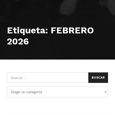
Etiqueta:
FEBRERO
2026
Búsqueda para:
Categorías
CATEGORÍAS