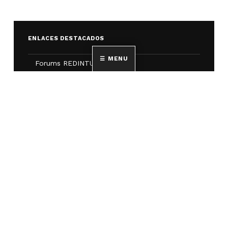
ENLACES DESTACADOS
MENU
Forums REDINTUR
Boletines SICTUR
Recursos COVID
Grupos de investigación
ENTRADAS RECIENTES
Novedades en la investigación turística en
España nº 154
20 DE JULIO DE 2026