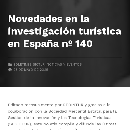
Novedades en la
investigación turística
en España nº 140
CATEGORIZED IN:
BOLETINES SICTUR
,
NOTICIAS Y EVENTOS
POSTED ON:
26 DE MAYO DE 2025
Editado mensualmente por REDINTUR y gracias a la
colaboración con la Sociedad Mercantil Estatal para la
Gestión de la Innovación y las Tecnologías Turísticas
(SEGITTUR), este boletín compila y difunde las últimas