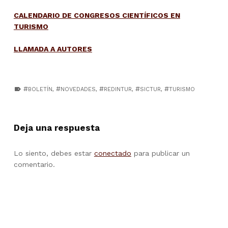
CALENDARIO DE CONGRESOS CIENTÍFICOS EN
TURISMO
LLAMADA A AUTORES
TAGGED AS:
BOLETÍN
,
NOVEDADES
,
REDINTUR
,
SICTUR
,
TURISMO
Skip back to main navigation
Deja una respuesta
Lo siento, debes estar
conectado
para publicar un
comentario.