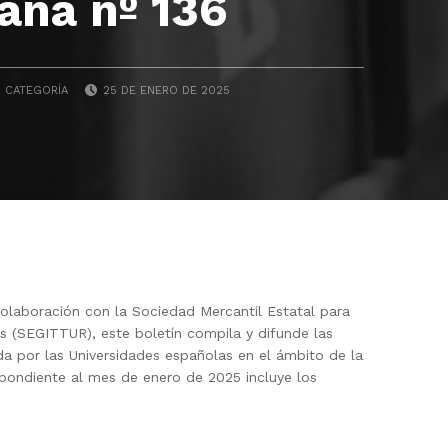
aña nº 136
POSTED ON:
N CATEGORÍA
25 DE ENERO DE 2025
laboración con la Sociedad Mercantil Estatal para
as (SEGITTUR), este boletín compila y difunde las
da por las Universidades españolas en el ámbito de la
espondiente al mes de enero de 2025 incluye los