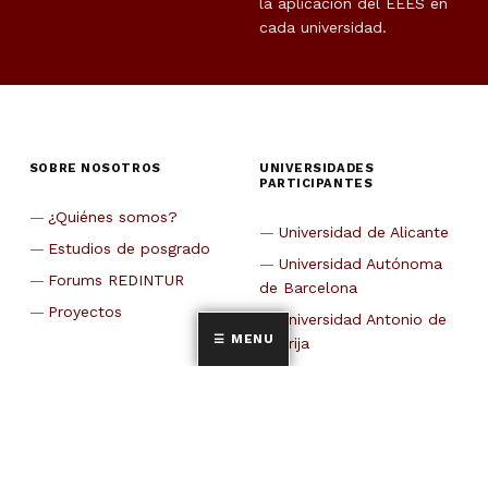
la aplicación del EEES en
cada universidad.
SOBRE NOSOTROS
UNIVERSIDADES
PARTICIPANTES
¿Quiénes somos?
Universidad de Alicante
Estudios de posgrado
Universidad Autónoma
Forums REDINTUR
de Barcelona
Proyectos
Universidad Antonio de
MENU
Nebrija
CETT-Universidad de
Barcelona
Universidad de Cádiz
Universidad Carlos III de
Madrid