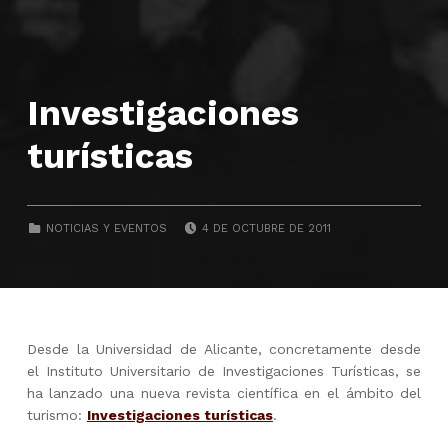
Investigaciones
turísticas
POSTED ON:
CATEGORIZED IN:
NOTICIAS Y EVENTOS
4 DE OCTUBRE DE 2011
Desde la Universidad de Alicante, concretamente desde
el Instituto Universitario de Investigaciones Turísticas, se
ha lanzado una nueva revista científica en el ámbito del
turismo:
Investigaciones turísticas
.