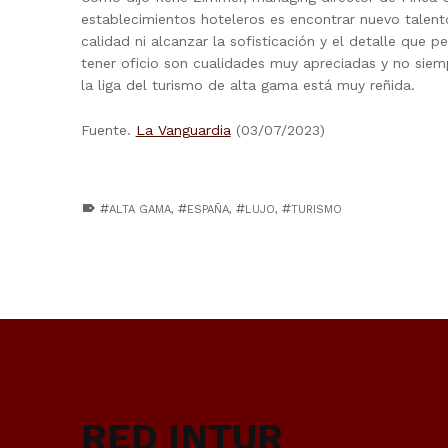
establecimientos hoteleros es encontrar nuevo talento
calidad ni alcanzar la sofisticación y el detalle que p
tener oficio son cualidades muy apreciadas y no siemp
la liga del turismo de alta gama está muy reñida.
Fuente.
La Vanguardia
(03/07/2023)
TAGGED AS:
ALTA GAMA
,
ESPAÑA
,
LUJO
,
TURISMO
Skip back to main navigation
RED INTUR