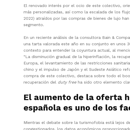
El renovado interés por el ocio de este colectivo, or
más personalizadas, así como la escalada de los flujo
2022) atraídos por las compras de bienes de lujo h
segmento.
En un reciente análisis de la consultora Bain & Compa
una tarta valorada este año en su conjunto en unos 
contexto para entender la coyuntura actual, al mencio
“La disminución gradual de la hiperinflación, la recu
Europa, el levantamiento de las restricciones sanitar
chino y el impulso de Japón y el Sudeste Asiático refo
compra de este colectivo, destaca sobre todo el boom
recuperación del
duty free
ha sido otro elemento cla
El aumento de la oferta 
española es uno de los fa
Mientras el debate sobre la turismofobia está lejos d
congestionados, los datos económicos proporcionado