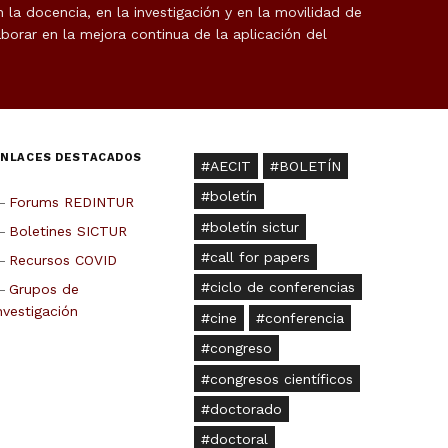
la docencia, en la investigación y en la movilidad de
borar en la mejora continua de la aplicación del
ENLACES DESTACADOS
AECIT
BOLETÍN
boletín
Forums REDINTUR
boletín sictur
Boletines SICTUR
call for papers
Recursos COVID
ciclo de conferencias
Grupos de
nvestigación
cine
conferencia
congreso
congresos científicos
doctorado
doctoral