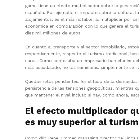
gama tiene un efecto multiplicador sobre la generaci
española. Por ejemplo, el impacto sobre la cultura, l
alojamientos, es el más notable, al multiplicar por ci
económica en comparación con lo que genera el turism
diez mil millones de euros.
En cuanto al transporte y al sector inmobiliario, estos
respectivamente, respecto al turismo tradicional, has
euros. Como confesaba un empresario barcelonés del s
más acaudalado, no los eliminarás: simplemente se irán
Quedan retos pendientes. En el lado de la demanda, 
persistencia de las tensiones geopolíticas, mientras q
que mantener el nivel incluso si hay, como ahora, es
El efecto multiplicador 
es muy superior al turis
Como dijo Rene Zimmer, managing director de Finca Co