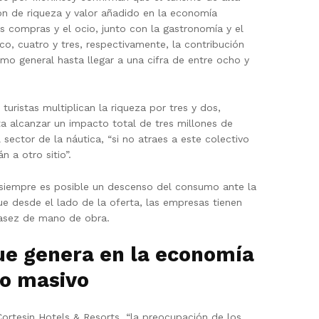
ón de riqueza y valor añadido en la economía
as compras y el ocio, junto con la gastronomía y el
nco, cuatro y tres, respectivamente, la contribución
o general hasta llegar a una cifra de entre ocho y
 turistas multiplican la riqueza por tres y dos,
ta alcanzar un impacto total de tres millones de
ector de la náutica, “si no atraes a este colectivo
 a otro sitio”.
siempre es posible un descenso del consumo ante la
ue desde el lado de la oferta, las empresas tienen
casez de mano de obra.
que genera en la economía
mo masivo
rtesin Hotels & Resorts, “la preocupación de los