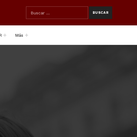
SEARCH THE SITE
Búsqueda para:
R
Más