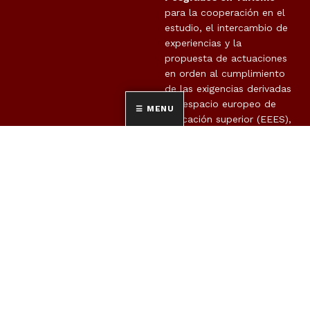
para la cooperación en el
estudio, el intercambio de
experiencias y la
propuesta de actuaciones
en orden al cumplimiento
de las exigencias derivadas
del espacio europeo de
MENU
educación superior (EEES),
en el ámbito de los
RED INTUR
estudios oficiales de
posgrado en materia de
turismo, avanzando en la
cooperación en la
docencia, en la
investigación y en la
movilidad de estudiantes,
así como para colaborar
en la mejora continua de
la aplicación del EEES en
cada universidad.