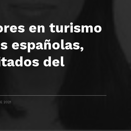
ores en turismo
s españolas,
itados del
E 2021