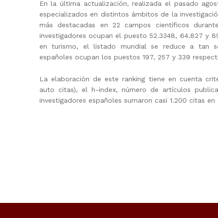
En la última actualización, realizada el pasado agos
especializados en distintos ámbitos de la investigaci
más destacadas en 22 campos científicos durante 
investigadores ocupan el puesto 52.3348, 64.827 y 89
en turismo, el listado mundial se reduce a tan s
españoles ocupan los puestos 197, 257 y 339 respect
La elaboración de este ranking tiene en cuenta crite
auto citas), el h-index, número de artículos public
investigadores españoles sumaron casi 1.200 citas en 2
Skip back to main navigation