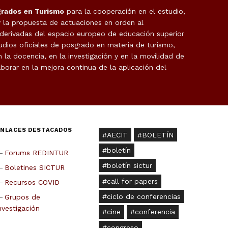
grados en Turismo
para la cooperación en el estudio,
y la propuesta de actuaciones en orden al
 derivadas del espacio europeo de educación superior
udios oficiales de posgrado en materia de turismo,
la docencia, en la investigación y en la movilidad de
borar en la mejora continua de la aplicación del
ENLACES DESTACADOS
AECIT
BOLETÍN
boletín
Forums REDINTUR
boletín sictur
Boletines SICTUR
call for papers
Recursos COVID
ciclo de conferencias
Grupos de
nvestigación
cine
conferencia
congreso