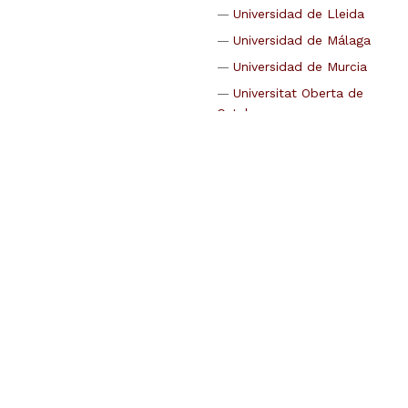
Universidad de Lleida
Universidad de Málaga
Universidad de Murcia
Universitat Oberta de
Catalunya
Universidad de Oviedo
Universidad politécnica
de Cartagena
Universidad Rey Juan
Carlos
Universidad Rovira i
Virgili
Universidad de
Santiago de Compostela
Universidad de Sevilla
Universidade de Vigo
Universidad de