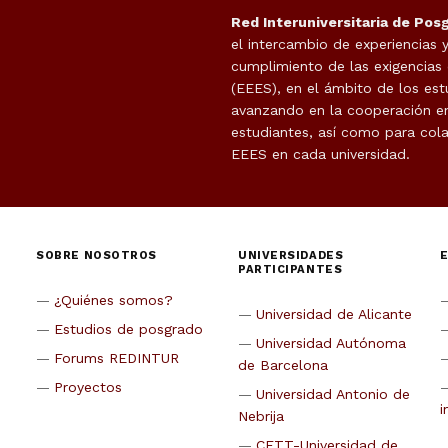
Red Interuniversitaria de Pos
el intercambio de experiencias 
cumplimiento de las exigencias
(EEES), en el ámbito de los est
avanzando en la cooperación en 
estudiantes, así como para cola
EEES en cada universidad.
SOBRE NOSOTROS
UNIVERSIDADES
PARTICIPANTES
¿Quiénes somos?
Universidad de Alicante
Estudios de posgrado
Universidad Autónoma
Forums REDINTUR
de Barcelona
Proyectos
Universidad Antonio de
i
Nebrija
CETT-Universidad de