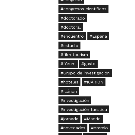
congresos científicos
doctorado
doctoral
encuentro
España
estudio
film tourism
fórum
gasto
Grupo de investigación
hoteles
ICÁRION
Icárion
investigación
investigación turística
jornada
Madrid
novedades
premio