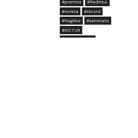
premios
RedIntur
revista
récord
Segittur
seminario
SICTUR
sostenibilidad
tesis
tfg
TFM
Turespaña
turismo
turismo sostenible
turistas
Universidades
verano