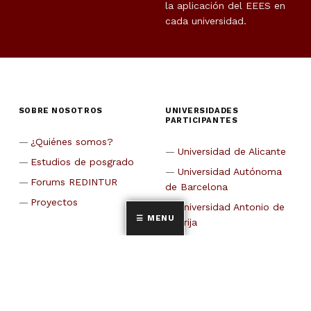
la aplicación del EEES en
cada universidad.
SOBRE NOSOTROS
UNIVERSIDADES
PARTICIPANTES
¿Quiénes somos?
Universidad de Alicante
Estudios de posgrado
Universidad Autónoma
Forums REDINTUR
de Barcelona
Proyectos
Universidad Antonio de
MENU
Nebrija
CETT-Universidad de
Barcelona
Universidad de Cádiz
Universidad Carlos III de