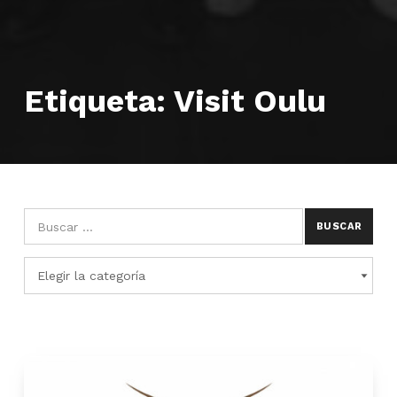
Etiqueta:
Visit Oulu
Búsqueda para:
Categorías
CATEGORÍAS