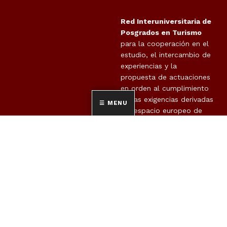
Red Interuniversitaria de
Posgrados en Turismo
para la cooperación en el
estudio, el intercambio de
experiencias y la
propuesta de actuaciones
en orden al cumplimiento
de las exigencias derivadas
MENU
del espacio europeo de
educación superior (EEES),
en el ámbito de los
RED INTUR
estudios oficiales de
posgrado en materia de
turismo, avanzando en la
cooperación en la
docencia, en la
investigación y en la
movilidad de estudiantes,
así como para colaborar