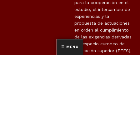
para la cooperación en el
estudio, el intercambio de
experiencias y la
propuesta de actuaciones
en orden al cumplimiento
de las exigencias derivadas
del espacio europeo de
MENU
educación superior (EEES),
en el ámbito de los
RED INTUR
estudios oficiales de
posgrado en materia de
turismo, avanzando en la
cooperación en la
docencia, en la
investigación y en la
movilidad de estudiantes,
así como para colaborar
en la mejora continua de
la aplicación del EEES en
cada universidad.