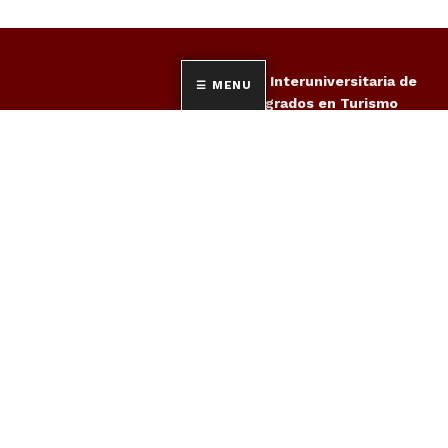
Red Interuniversitaria de
MENU
Posgrados en Turismo
para la cooperación en el
estudio, el intercambio de
experiencias y la
propuesta de actuaciones
en orden al cumplimiento
de las exigencias derivadas
del espacio europeo de
educación superior (EEES),
en el ámbito de los
RED INTUR
estudios oficiales de
posgrado en materia de
turismo, avanzando en la
cooperación en la
docencia, en la
investigación y en la