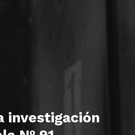
 investigación
la Nº 91