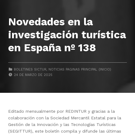
Novedades en la
investigación turística
en España nº 138
CATEGORIZED IN:
BOLETINES SICTUR
,
NOTICIAS PAGINAS PRINCIPAL (INICIO)
POSTED ON:
24 DE MARZO DE 2025
Editado mensualmente por REDINTUR y gracias a la
colaboración con la Sociedad Mercantil Estatal para la
Gestión de la Innovación y las Tecnologías Turísticas
(SEGITTUR), este boletín compila y difunde las últimas