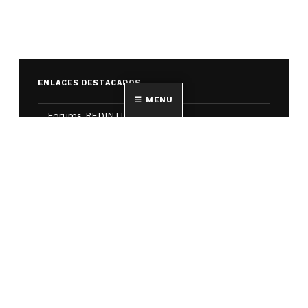
ENLACES DESTACADOS
MENU
Forums REDINTUR
Boletines SICTUR
Recursos COVID
Grupos de investigación
ENTRADAS RECIENTES
Novedades en la investigación turística en