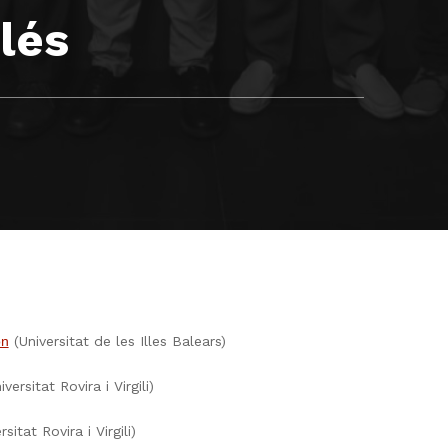
lés
(Universitat de les Illes Balears)
on
versitat Rovira i Virgili)
sitat Rovira i Virgili)