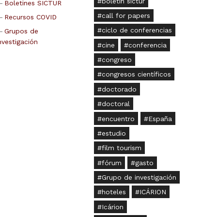
boletín sictur
Boletines SICTUR
call for papers
Recursos COVID
ciclo de conferencias
Grupos de
nvestigación
cine
conferencia
congreso
congresos científicos
doctorado
doctoral
encuentro
España
estudio
film tourism
fórum
gasto
Grupo de investigación
hoteles
ICÁRION
Icárion