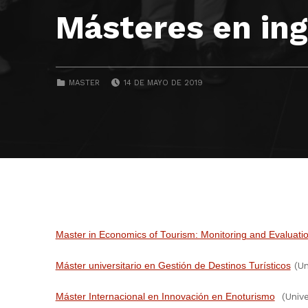
Másteres en ing
POSTED ON:
CATEGORIZED IN:
MASTER
14 DE MAYO DE 2019
Master in Economics of Tourism: Monitoring and Evaluati
(Uni
Máster universitario en Gestión de Destinos Turísticos
(Univer
Máster Internacional en Innovación en Enoturismo