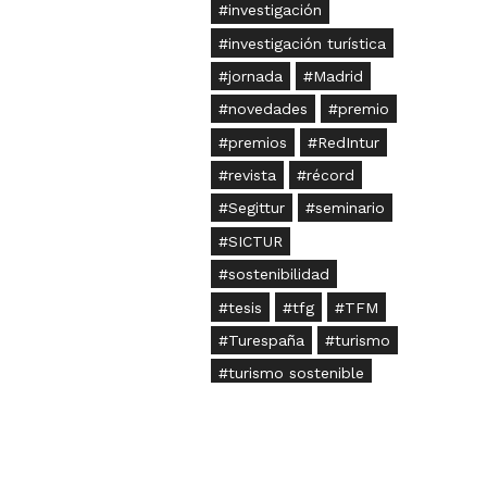
investigación
investigación turística
jornada
Madrid
novedades
premio
premios
RedIntur
revista
récord
Segittur
seminario
SICTUR
sostenibilidad
tesis
tfg
TFM
Turespaña
turismo
turismo sostenible
turistas
Universidades
verano