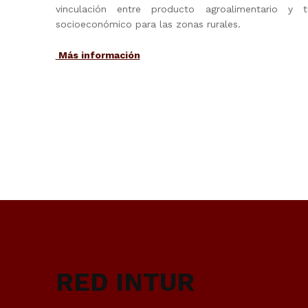
vinculación entre producto agroalimentario y 
socioeconómico para las zonas rurales.
Más información
Skip back to main navigation
RED INTUR