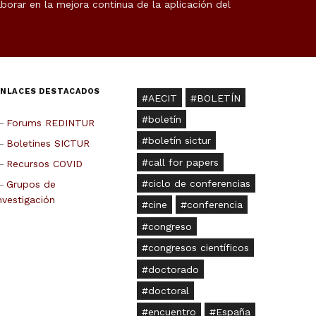
borar en la mejora continua de la aplicación del
ENLACES DESTACADOS
AECIT
BOLETÍN
boletín
Forums REDINTUR
boletín sictur
Boletines SICTUR
call for papers
Recursos COVID
ciclo de conferencias
Grupos de
nvestigación
cine
conferencia
congreso
congresos científicos
doctorado
doctoral
encuentro
España