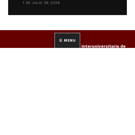
1 DE JULIO DE 2026
MENU
Red Interuniversitaria de
Posgrados en Turismo
para la cooperación en el
estudio, el intercambio de
experiencias y la
propuesta de actuaciones
en orden al cumplimiento
de las exigencias derivadas
del espacio europeo de
educación superior (EEES),
en el ámbito de los
RED INTUR
estudios oficiales de
posgrado en materia de
turismo, avanzando en la