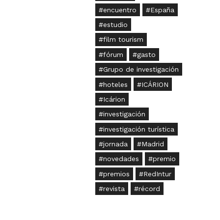
encuentro
España
estudio
film tourism
fórum
gasto
Grupo de investigación
hoteles
ICÁRION
Icárion
investigación
investigación turística
jornada
Madrid
novedades
premio
premios
RedIntur
revista
récord
Segittur
seminario
SICTUR