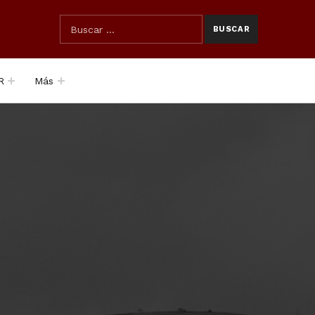
SEARCH THE SITE
Búsqueda para:
R
Más