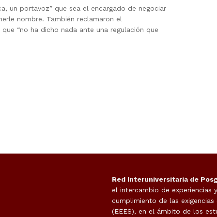
ica, un portavoz” que sea el encargado de negociar
nerle nombre. También reclamaron el
o, que “no ha dicho nada ante una regulación que
Red Interuniversitaria de Pos
el intercambio de experiencias 
cumplimiento de las exigencias
(EEES), en el ámbito de los est