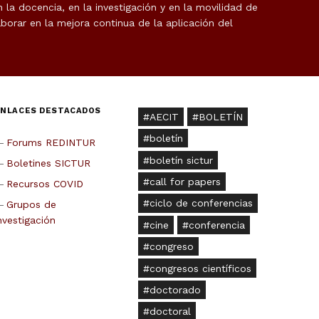
la docencia, en la investigación y en la movilidad de
borar en la mejora continua de la aplicación del
ENLACES DESTACADOS
AECIT
BOLETÍN
boletín
Forums REDINTUR
boletín sictur
Boletines SICTUR
call for papers
Recursos COVID
ciclo de conferencias
Grupos de
nvestigación
cine
conferencia
congreso
congresos científicos
doctorado
doctoral