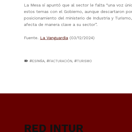
La Mesa sí apuntó que al sector le falta “una voz ún
estos temas con el Gobierno, aunque descartaron po
posicionamiento del ministerio de Industria y Turism
afecta de manera clave a su sector”.
Fuente.
La Vanguardia
(03/12/2024)
TAGGED AS:
ESPAÑA
,
FACTURACIÓN
,
TURISMO
Skip back to main navigation
RED INTUR