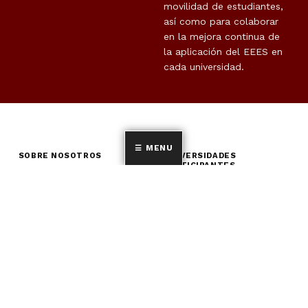
movilidad de estudiantes,
así como para colaborar
en la mejora continua de
la aplicación del EEES en
cada universidad.
MENU
SOBRE NOSOTROS
UNIVERSIDADES
PARTICIPANTES
¿Quiénes somos?
Universidad de Alicante
Estudios de posgrado
Universidad Autónoma
Forums REDINTUR
de Barcelona
Proyectos
Universidad Antonio de
Nebrija
CETT-Universidad de
Barcelona