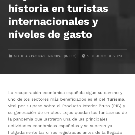
historia en turistas
internacionales y
niveles de gasto
POSTED ON:
CATEGORIZED IN:
NOTICIAS PAGINAS PRINCIPAL (INICIO)
5 DE JUNIO DE 2023
La recuperación económica española sigue su camino y
uno de los sectores más beneficiados es el del
Turismo
,
vital por su peso sobre el Producto Interior Bruto (PIB) y
su generación de empleo. Lejos quedan los fantasmas de
la pandemia que lastraron una de las principales
actividades económicas españolas y se superan ya
holgadamente las cifras registradas antes de la llegada