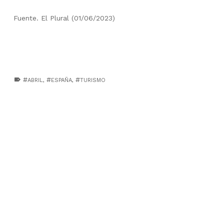
Fuente. El Plural (01/06/2023)
TAGGED AS:
ABRIL
,
ESPAÑA
,
TURISMO
Skip back to main navigation