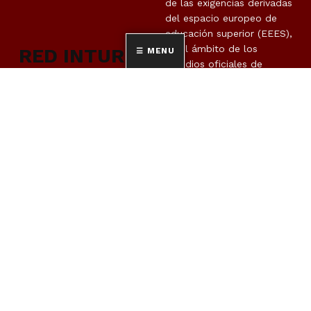
de las exigencias derivadas
del espacio europeo de
educación superior (EEES),
en el ámbito de los
RED INTUR
MENU
estudios oficiales de
posgrado en materia de
turismo, avanzando en la
cooperación en la
docencia, en la
investigación y en la
movilidad de estudiantes,
así como para colaborar
en la mejora continua de
la aplicación del EEES en
cada universidad.
SOBRE NOSOTROS
UNIVERSIDADES