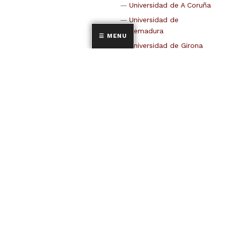
Universidad de A Coruña
Universidad de
Extremadura
MENU
Universidad de Girona
Universidad de las Islas
Baleares
Universidad de La
Laguna
Universidad de Lleida
Universidad de Málaga
Universidad de Murcia
Universitat Oberta de
Catalunya
Universidad de Oviedo
Universidad politécnica
de Cartagena
Universidad Rey Juan