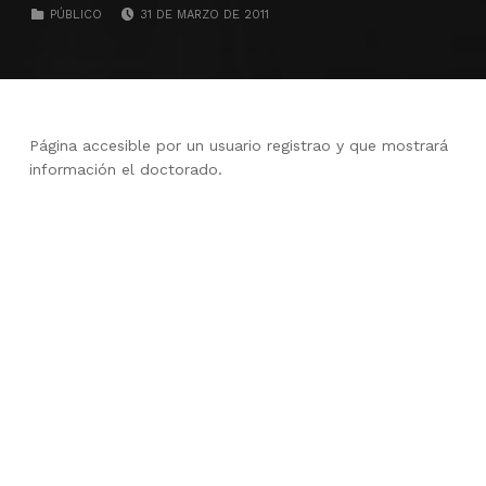
POSTED ON:
CATEGORIZED IN:
PÚBLICO
31 DE MARZO DE 2011
Página accesible por un usuario registrao y que mostrará
información el doctorado.
Skip back to main navigation