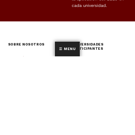
cada universidad.
SOBRE NOSOTROS
UNIVERSIDADES
PARTICIPANTES
MENU
¿Quiénes somos?
Universidad de Alicante
Estudios de posgrado
Universidad Autónoma
Forums REDINTUR
de Barcelona
Proyectos
Universidad Antonio de
Nebrija
CETT-Universidad de
Barcelona
Universidad de Cádiz
Universidad Carlos III de
Madrid