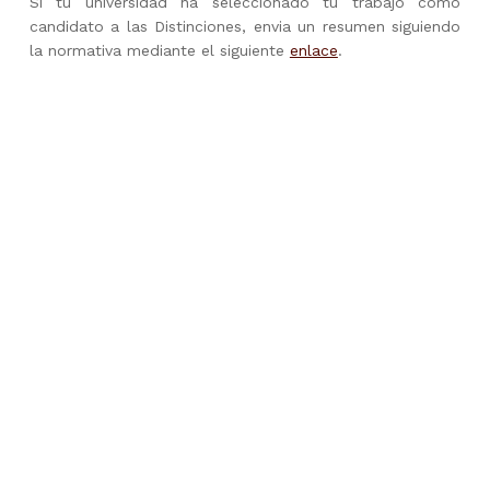
Si tu universidad ha seleccionado tu trabajo como
candidato a las Distinciones, envia un resumen siguiendo
la normativa mediante el siguiente
enlace
.
Skip back to main navigation