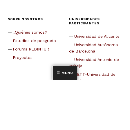
SOBRE NOSOTROS
UNIVERSIDADES
PARTICIPANTES
¿Quiénes somos?
Universidad de Alicante
Estudios de posgrado
Universidad Autónoma
Forums REDINTUR
de Barcelona
Proyectos
Universidad Antonio de
Nebrija
MENU
CETT-Universidad de
Barcelona
Universidad de Cádiz
Universidad Carlos III de
Madrid
Universidad Castilla La
Mancha
Universidad