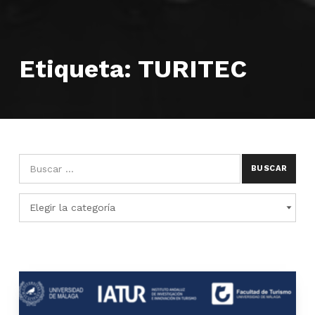
Etiqueta:
TURITEC
Búsqueda para:
Categorías
CATEGORÍAS