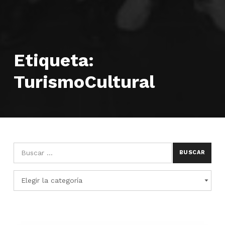
Etiqueta:
TurismoCultural
Búsqueda para:
Categorías
CATEGORÍAS