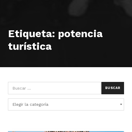
Etiqueta:
potencia
turística
Búsqueda para:
Categorías
CATEGORÍAS