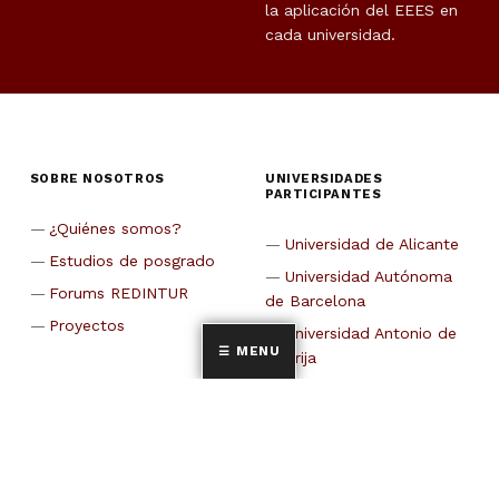
la aplicación del EEES en
cada universidad.
SOBRE NOSOTROS
UNIVERSIDADES
PARTICIPANTES
¿Quiénes somos?
Universidad de Alicante
Estudios de posgrado
Universidad Autónoma
Forums REDINTUR
de Barcelona
Proyectos
Universidad Antonio de
MENU
Nebrija
CETT-Universidad de
Barcelona
Universidad de Cádiz
Universidad Carlos III de