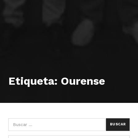
Etiqueta:
Ourense
Búsqueda para:
Categorías
CATEGORÍAS