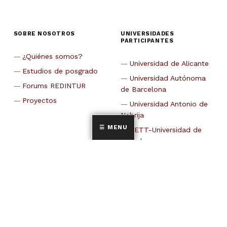
SOBRE NOSOTROS
UNIVERSIDADES
PARTICIPANTES
¿Quiénes somos?
Universidad de Alicante
Estudios de posgrado
Universidad Autónoma
Forums REDINTUR
de Barcelona
Proyectos
Universidad Antonio de
Nebrija
MENU
CETT-Universidad de
Barcelona
Universidad de Cádiz
Universidad Carlos III de
Madrid
Universidad Castilla La
Mancha
Universidad