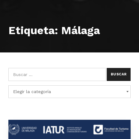
Etiqueta:
Málaga
Búsqueda para:
Categorías
CATEGORÍAS