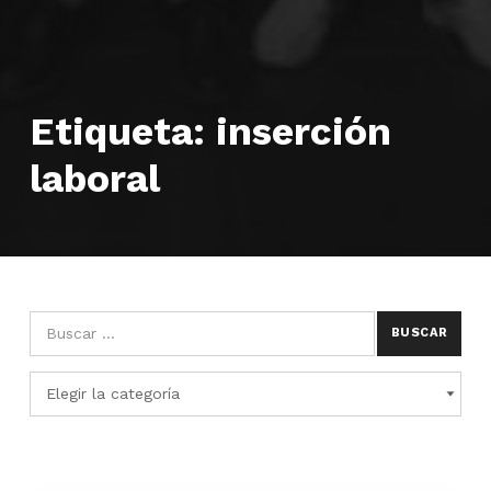
Etiqueta:
inserción
laboral
Búsqueda para:
Categorías
CATEGORÍAS