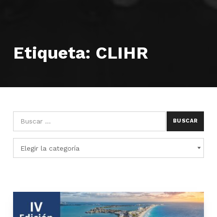
Etiqueta:
CLIHR
Búsqueda para:
Categorías
CATEGORÍAS