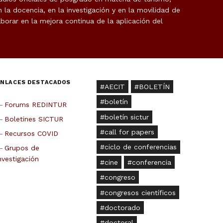
la docencia, en la investigación y en la movilidad de
borar en la mejora continua de la aplicación del
ENLACES DESTACADOS
AECIT
BOLETÍN
boletín
Forums REDINTUR
boletín sictur
Boletines SICTUR
call for papers
Recursos COVID
ciclo de conferencias
Grupos de
nvestigación
cine
conferencia
congreso
congresos científicos
doctorado
doctoral