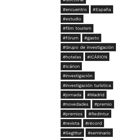
encuentro
España
estudio
film tourism
fórum
gasto
Grupo de investigación
hoteles
ICÁRION
Icárion
investigación
investigación turística
jornada
Madrid
novedades
premio
premios
RedIntur
revista
récord
Segittur
seminario