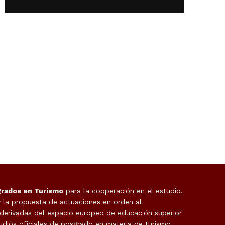
grados en Turismo
para la cooperación en el estudio,
y la propuesta de actuaciones en orden al
 derivadas del espacio europeo de educación superior
udios oficiales de posgrado en materia de turismo,