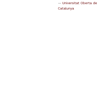
Universitat Oberta de
Catalunya
Universidad de Oviedo
Universidad politécnica
de Cartagena
Universidad Rey Juan
Carlos
Universidad Rovira i
Virgili
Universidad de
Santiago de Compostela
Universidad de Sevilla
Universidade de Vigo
Universidad de
Valencia
Universidad de
Zaragoza