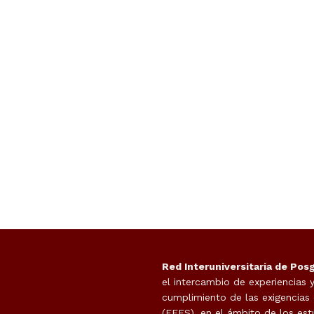
Red Interuniversitaria de Pos
el intercambio de experiencias 
cumplimiento de las exigencias
(EEES), en el ámbito de los est