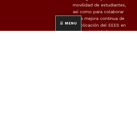
movilidad de estudiantes,
así como para colaborar
en la mejora continua de
MENU
la aplicación del EEES en
cada universidad.
SOBRE NOSOTROS
UNIVERSIDADES
PARTICIPANTES
¿Quiénes somos?
Universidad de Alicante
Estudios de posgrado
Universidad Autónoma
Forums REDINTUR
de Barcelona
Proyectos
Universidad Antonio de
Nebrija
CETT-Universidad de
Barcelona