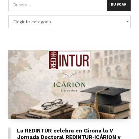
Búsqueda para:
Categorías
CATEGORÍAS
La REDINTUR celebra en Girona la V
Jornada Doctoral REDINTUR‑ICÁRION y